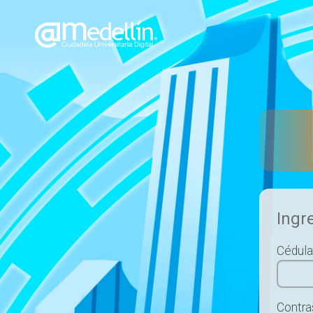
Ingr
Cédul
Contr