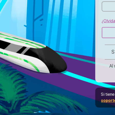
¿Olvid
S
Al
Si tien
soport